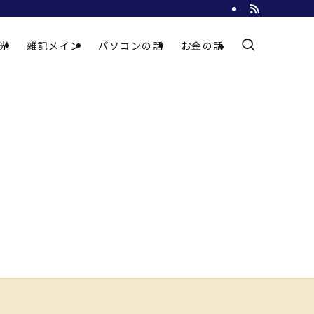
光
雑記メイン
パソコンの話
お金の話