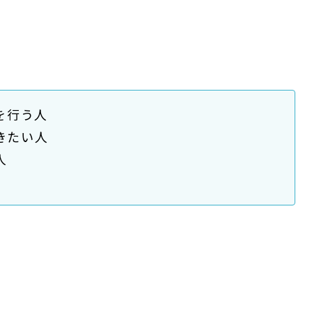
を行う人
きたい人
人