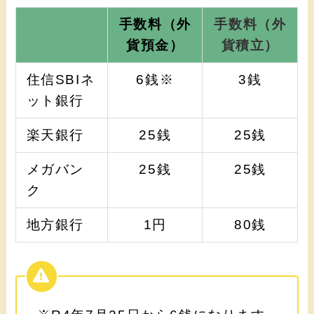
手数料（外
手数料（外
貨預金）
貨積立）
住信SBIネ
6銭※
3銭
ット銀行
楽天銀行
25銭
25銭
メガバン
25銭
25銭
ク
地方銀行
1円
80銭