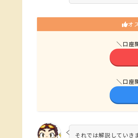
オ
＼口座
＼口座
それでは解説していき