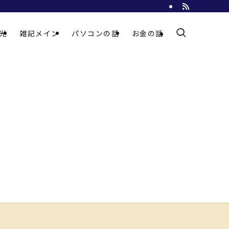
光
雑記メイン
パソコンの話
お金の話