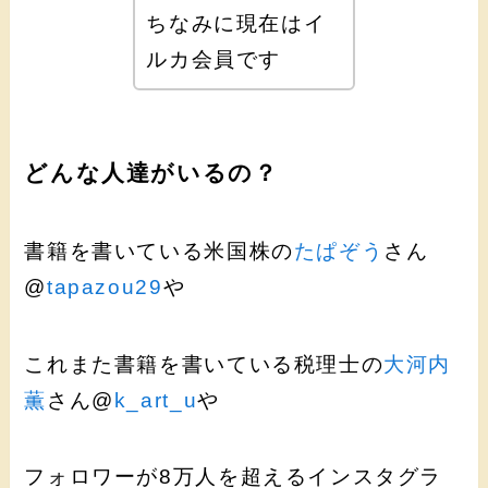
ちなみに現在はイ
ルカ会員です
どんな人達がいるの？
書籍を書いている米国株の
たぱぞう
さん
@
tapazou29
や
これまた書籍を書いている税理士の
大河内
薫
さん@
k_art_u
や
フォロワーが8万人を超えるインスタグラ