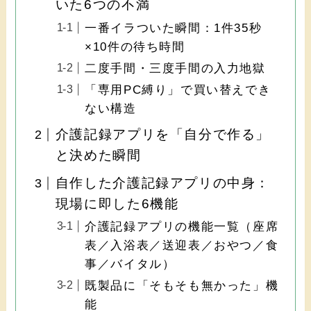
いた6つの不満
一番イラついた瞬間：1件35秒
×10件の待ち時間
二度手間・三度手間の入力地獄
「専用PC縛り」で買い替えでき
ない構造
介護記録アプリを「自分で作る」
と決めた瞬間
自作した介護記録アプリの中身：
現場に即した6機能
介護記録アプリの機能一覧（座席
表／入浴表／送迎表／おやつ／食
事／バイタル）
既製品に「そもそも無かった」機
能